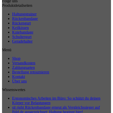
Folge uns
Produktdetailseiten
Haltungstrainer
Rückenbandage
Rückengurt
Keilkissen
Kniebandage
Schultergurt
Geradehalter
Menü
Shop
Versandkosten
Zahlungsarten
Bestellung retournieren
Kontakt
Über uns
Wissenswertes
Ergonomisches Arbeiten im Büro: So schützt du deinen
Körper vor Belastungen
sit right Rückenbandage erneut als Vergleichssieger auf
Bild.de ausgezeichnet: Haltung beginnt hier!