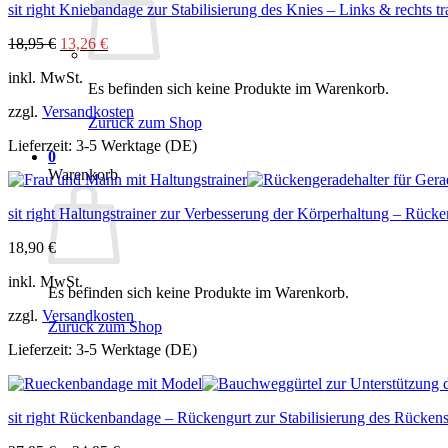
sit right Kniebandage zur Stabilisierung des Knies – Links & rechts t
Ursprünglicher
Aktueller
18,95
€
13,26
€
Preis
Preis
inkl. MwSt.
war:
ist:
Es befinden sich keine Produkte im Warenkorb.
18,95 €
13,26 €.
zzgl.
Versandkosten
Zurück zum Shop
Lieferzeit:
3-5 Werktage (DE)
0
Warenkorb
sit right Haltungstrainer zur Verbesserung der Körperhaltung – Rüc
18,90
€
inkl. MwSt.
Es befinden sich keine Produkte im Warenkorb.
zzgl.
Versandkosten
Zurück zum Shop
Lieferzeit:
3-5 Werktage (DE)
sit right Rückenbandage – Rückengurt zur Stabilisierung des Rücke