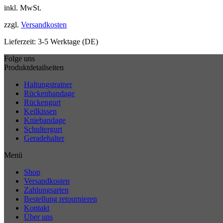
inkl. MwSt.
zzgl.
Versandkosten
Lieferzeit:
3-5 Werktage (DE)
Folge uns
Produktdetailseiten
Haltungstrainer
Rückenbandage
Rückengurt
Keilkissen
Kniebandage
Schultergurt
Geradehalter
Menü
Shop
Versandkosten
Zahlungsarten
Bestellung retournieren
Kontakt
Über uns