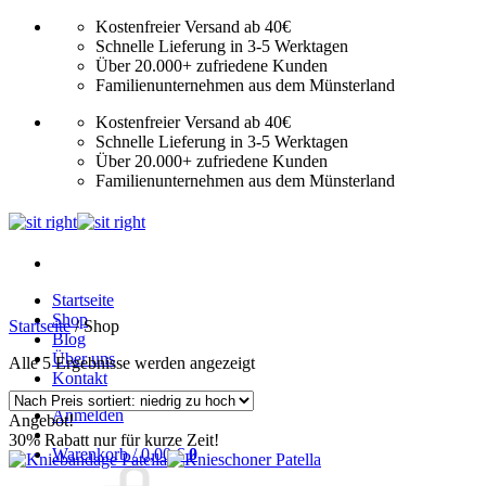
Zum
Kostenfreier Versand ab 40€
Inhalt
Schnelle Lieferung in 3-5 Werktagen
springen
Über 20.000+ zufriedene Kunden
Familienunternehmen aus dem Münsterland
Kostenfreier Versand ab 40€
Schnelle Lieferung in 3-5 Werktagen
Über 20.000+ zufriedene Kunden
Familienunternehmen aus dem Münsterland
Startseite
Shop
Startseite
/
Shop
Blog
Über uns
Nach
Alle 5 Ergebnisse werden angezeigt
Kontakt
Preis
sortiert:
Anmelden
Angebot!
aufsteigend
30% Rabatt nur für kurze Zeit!
Warenkorb /
0,00
€
0