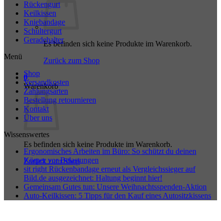
Rückengurt
Keilkissen
Kniebandage
Schultergurt
Geradehalter
Es befinden sich keine Produkte im Warenkorb.
Menü
Zurück zum Shop
Shop
0
Versandkosten
Warenkorb
Zahlungsarten
Bestellung retournieren
Kontakt
Über uns
Wissenswertes
Es befinden sich keine Produkte im Warenkorb.
Ergonomisches Arbeiten im Büro: So schützt du deinen
Körper vor Belastungen
Zurück zum Shop
sit right Rückenbandage erneut als Vergleichssieger auf
Bild.de ausgezeichnet: Haltung beginnt hier!
Gemeinsam Gutes tun: Unsere Weihnachtsspenden-Aktion
Auto-Keilkissen: 5 Tipps für den Kauf eines Autositzkissens
P