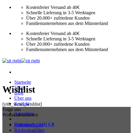
Zum
Kostenfreier Versand ab 40€
Inhalt
Schnelle Lieferung in 3-5 Werktagen
springen
Über 20.000+ zufriedene Kunden
Familienunternehmen aus dem Münsterland
Kostenfreier Versand ab 40€
Schnelle Lieferung in 3-5 Werktagen
Über 20.000+ zufriedene Kunden
Familienunternehmen aus dem Münsterland
Startseite
Wishlist
Shop
Blog
Über uns
Kontakt
[yith_wcwl_wishlist]
Folge uns
Anmelden
Produktdetailseiten
Warenkorb /
0,00
€
0
Haltungstrainer
Rückenbandage