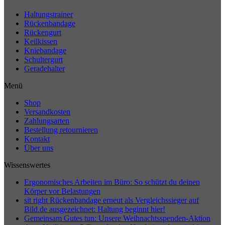
Haltungstrainer
Rückenbandage
Rückengurt
Keilkissen
Kniebandage
Schultergurt
Geradehalter
Menü
Shop
Versandkosten
Zahlungsarten
Bestellung retournieren
Kontakt
Über uns
Wissenswertes
Ergonomisches Arbeiten im Büro: So schützt du deinen
Körper vor Belastungen
sit right Rückenbandage erneut als Vergleichssieger auf
Bild.de ausgezeichnet: Haltung beginnt hier!
Gemeinsam Gutes tun: Unsere Weihnachtsspenden-Aktion