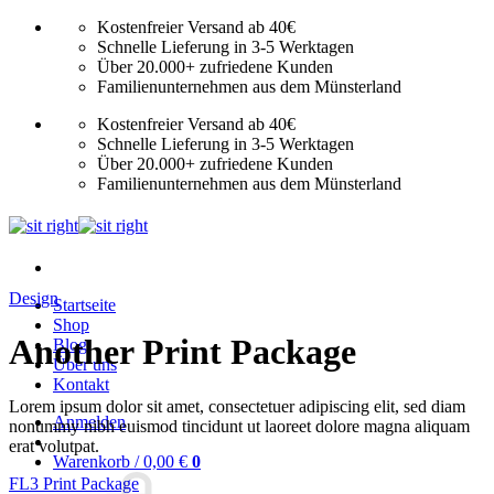
Zum
Kostenfreier Versand ab 40€
Inhalt
Schnelle Lieferung in 3-5 Werktagen
springen
Über 20.000+ zufriedene Kunden
Familienunternehmen aus dem Münsterland
Kostenfreier Versand ab 40€
Schnelle Lieferung in 3-5 Werktagen
Über 20.000+ zufriedene Kunden
Familienunternehmen aus dem Münsterland
Design
Startseite
Shop
Another Print Package
Blog
Über uns
Kontakt
Lorem ipsum dolor sit amet, consectetuer adipiscing elit, sed diam
Anmelden
nonummy nibh euismod tincidunt ut laoreet dolore magna aliquam
erat volutpat.
Warenkorb /
0,00
€
0
FL3 Print Package